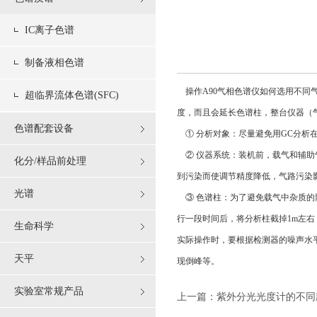
IC离子色谱
制备液相色谱
操作A90气相色谱仪如何选用不同
超临界流体色谱(SFC)
度，而且会延长色谱柱，整台仪器（
色谱配套设备
① 分析对象：尽量避免用GC分析
② 仪器系统：装机前，载气和辅助
化分/样品前处理
到污染而使调节精度降低，气路污染
光谱
③ 色谱柱：为了避免载气中杂质的
行一段时间后，将分析柱截掉1m左
生命科学
实际操作时，要根据检测器的噪声水
天平
现倒峰等。
实验室常规产品
上一篇：
紫外分光光度计的不同