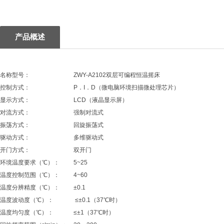
1
产品概述
名称型号：
ZWY-A2102双层可编程恒温摇床
控制方式：
P．I．D（微电脑环境扫描微处理芯片）
显示方式：
LCD（液晶显示屏）
对流方式：
强制对流式
振荡方式：
回旋振荡式
驱动方式：
多维驱动式
开门方式：
双开门
环境温度要求（℃）：
5~25
温度控制范围（℃）：
4~60
温度分辨精度（℃）：
±0.1
温度波动度（℃）：
≤±0.1（37℃时）
温度均匀度（℃）：
≤±1（37℃时）