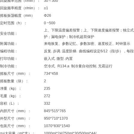
回旋频率范围（r/min）：
30～300
回旋频率精度（r/min）：
±1
摇板振荡幅度（mm）
Φ26
定时范围（h）：
0 ~500
上、下限温度偏差报警；上、下限速度偏差报警；独立式
安全功能：
护；漏电保护；制冷机超荷保护
附属功能：
来电恢复、参数记忆、参数加密、速度校正、时钟显示
编程功能：
反复. 步调. 温度阶梯. 曲线编程设定6/12（段/步），每
打印功能：
嵌入式. 微型. 内置
制冷功能：
空冷式. R134.a 制冷量自动控制. 无霜运行
摇板尺寸（mm）：
734*458
摇板数量（块）：
2
净重（kg）：
235
毛重（kg）：
272
容积（L）：
332
内胆尺寸（mm）：
845*515*765
外型尺寸（mm）：
950*710*1370
包装尺寸（mm）：
1070*830*1540
zui大容量（ml*支）：
1000ml*24/750ml*30/500ml*44/