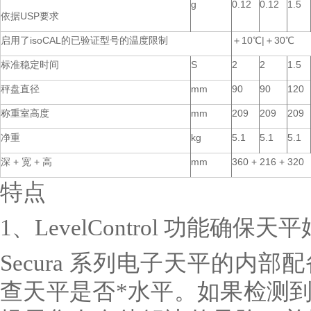
g
0.12
0.12
1.5
依据USP要求
启用了isoCAL的已验证型号的温度限制
＋10℃|＋30℃
标准稳定时间
S
2
2
1.5
秤盘直径
mm
90
90
120
称重室高度
mm
209
209
209
净重
kg
5.1
5.1
5.1
深 + 宽 + 高
mm
360 + 216 + 320
特点
1、LevelControl 功能确保
Secura 系列电子天平的内
查天平是否*水平。如果检测