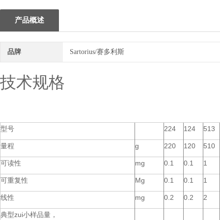
产品概述
品牌
Sartorius/赛多利斯
技术规格
型号
224
124
513
量程
g
220
120
510
可读性
mg
0.1
0.1
1
可重复性
Mg
0.1
0.1
1
线性
mg
0.2
0.2
2
典型zui小样品量，