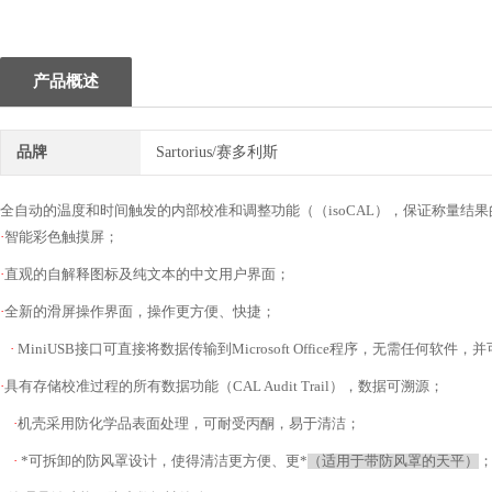
1
产品概述
品牌
Sartorius/赛多利斯
全自动的温度和时间触发的内部校准和调整功能（（
isoCAL
），保证称量结果
·
智能彩色触摸屏；
·
直观的自解释图标及纯文本的中文用户界面；
·
全新的滑屏操作界面，操作更方便、快捷；
·
MiniUSB
接口可直接将数据传输到
Microsoft Office
程序，无需任何软件，并
·
具有存储校准过程的所有数据功能（
CAL Audit Trail
），数据可溯源；
·
机壳采用防化学品表面处理，可耐受丙酮，易于清洁；
·
*可拆卸的防风罩设计，使得清洁更方便、更*
（适用于带防风罩的天平）