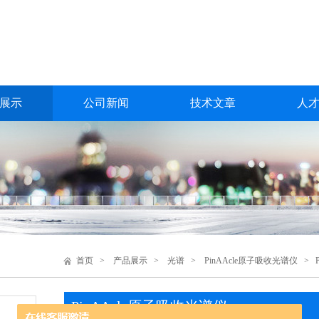
展示
公司新闻
技术文章
人
首页
>
产品展示
>
光谱
>
PinAAcle原子吸收光谱仪
> P
PinAAcle原子吸收光谱仪