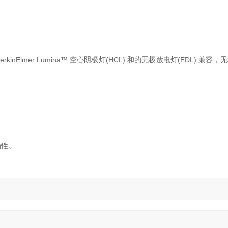
inElmer Lumina™ 空心阴极灯(HCL) 和的无极放电灯(EDL) 兼
确性。