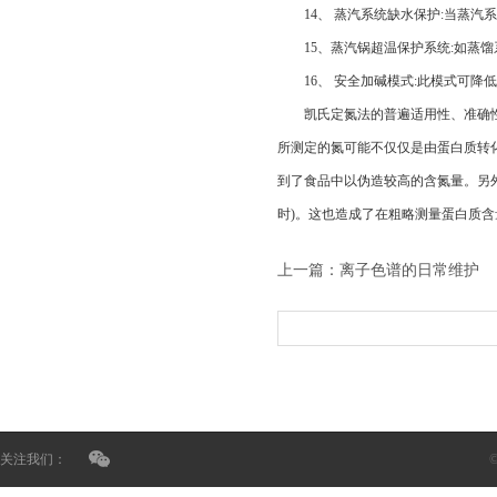
14、 蒸汽系统缺水保护:当蒸汽
15、蒸汽锅超温保护系统:如蒸馏
16、 安全加碱模式:此模式可降
凯氏定氮法的普遍适用性、准确性和
所测定的氮可能不仅仅是由蛋白质转化
到了食品中以伪造较高的含氮量。另
时)。这也造成了在粗略测量蛋白质
上一篇：
离子色谱的日常维护
关注我们：