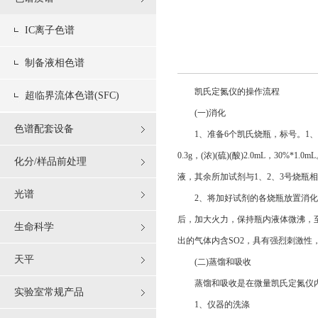
IC离子色谱
制备液相色谱
凯氏定氮仪的操作流程
超临界流体色谱(SFC)
(一)消化
色谱配套设备
1、准备6个凯氏烧瓶，标号。1、2、
0.3g，(浓)(硫)(酸)2.0mL，
化分/样品前处理
液，其余所加试剂与1、2、3号烧瓶
光谱
2、将加好试剂的各烧瓶放置消化架
后，加大火力，保持瓶内液体微沸，至
生命科学
出的气体内含SO2，具有强烈刺激
天平
(二)蒸馏和吸收
蒸馏和吸收是在微量凯氏定氮仪内
实验室常规产品
1、仪器的洗涤