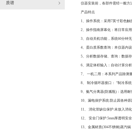
质谱
仪器安装前，各部件需经一般方法洗涤
产品特点
1、操作系统：采用7英寸彩色触摸
2、操作指南屏幕化：将日常应用
3、自动关机功能，系统60分钟无
4、蛋白质系数查询：本仪器内设蛋
5、分析数据存储、查询：数据存储
6、滴定体积输入：自动计算分析
7、 一机二用：本系列产品除测量“
8、 制冷循环器接口： “制冷系统
9、氨气分离器(防溅瓶)：选用耐
10、漏电保护系统:防止因各种原
11、 消化管缺位保护:未放入消
12、 安全门保护:5mm厚透明安
13、金属材质(304不锈钢)蒸汽