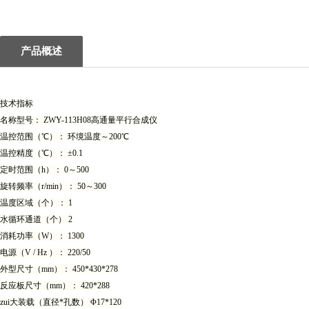
1
产品概述
技术指标
名称型号： ZWY-113H08高通量平行合成仪
温控范围（℃）： 环境温度～200℃
温控精度（℃）： ±0.1
定时范围（h）： 0～500
旋转频率（r/min）： 50～300
温度区域（个）： 1
水循环通道（个） 2
消耗功率（W）： 1300
电源（V / Hz ）： 220/50
外型尺寸（mm）： 450*430*278
反应板尺寸（mm）： 420*288
zui大装载（直径*孔数） Φ17*120