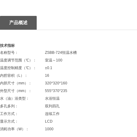
1
产品概述
技术指标
名称型号：
ZSBB-724恒温水槽
温度调节范围（℃）：
室温～100
温度控制精度（℃）：
±0.1
内腔容积（L）：
16
内胆尺寸（mm）：
320*320*160
外型尺寸（mm）：
555*370*235
水（油）浴类型：
水浴恒温
多孔多列：
双列四孔
工作方式：
连续工作
显示方式：
LCD
消耗功率（W）：
1000