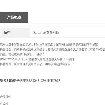
1
产品概述
品牌
Sartorius/赛多利斯
高对比度带背景光显示屏，15mm字符高度；任何光照条件的房间里都简单易读
操作理念：简单易懂的菜单文字提示，指导您方便地配置个人具体要求（可选5种语
内置、电机驱动校准砝码：一键操作
RS-232C双向接口；可选赛多利斯电缆连接天平和USB接口
操作简单。所有的键都是单击启动。明确设置的控制面板。
赛多利斯电子天平BSA224S-CW
主要功能
产品属性
可读性