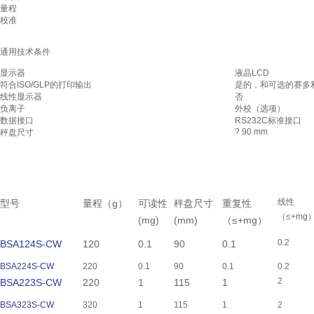
量程
校准
通用技术条件
显示器
液晶LCD
符合ISO/GLP的打印输出
是的，和可选的赛多
线性显示器
否
负离子
外校（选项）
数据接口
RS232C标准接口
? 90 mm
秤盘尺寸
线性
型号
量程
（g）
可读性
秤盘尺寸
重复性
（≤
+
mg
(mg)
(mm)
（≤
+
mg）
0.2
BSA124S-CW
120
0.1
90
0.1
BSA224S-CW
220
0.1
90
0.1
0.2
2
BSA223S-CW
220
1
115
1
BSA323S-CW
320
1
115
1
2