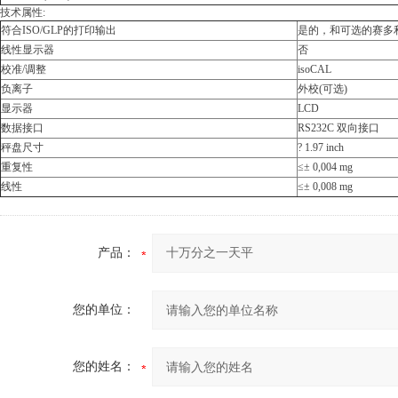
技术属性:
符合ISO/GLP的打印输出
是的，和可选的赛多
线性显示器
否
校准/调整
isoCAL
负离子
外校(可选)
显示器
LCD
数据接口
RS232C 双向接口
秤盘尺寸
? 1.97 inch
重复性
≤± 0,004 mg
线性
≤± 0,008 mg
产品：
您的单位：
您的姓名：