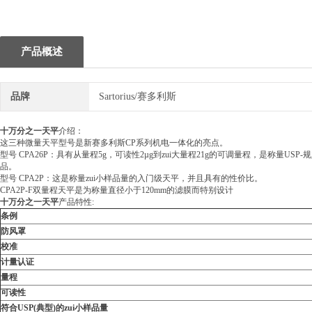
1
产品概述
品牌
Sartorius/赛多利斯
十万分之一天平
介绍：
这三种微量天平型号是新赛多利斯CP系列机电一体化的亮点。
型号 CPA26P：具有从量程5g，可读性2µg到zui大量程21g的可调量程，是称量USP
品。
型号 CPA2P：这是称量zui小样品量的入门级天平，并且具有的性价比。
CPA2P-F双量程天平是为称量直径小于120mm的滤膜而特别设计
十万分之一天平
产品特性:
条例
防风罩
校准
计量认证
量程
可读性
符合USP(典型)的zui小样品量