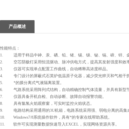
1
产品概述
性能特点：
1. 适用于样品中砷、汞、硒、铅、锗、锡、锑、铋、镉、碲、锌、
2. 空芯阴极灯采用恒流驱动、脉冲供电方式，提高其发射强度和效
3. 仪器可实现单点配置工作曲线，自动稀释高浓度样品。
4. 专门设计的屏蔽式石英炉低温原子化器，减少荧光猝灭和气相干
5. *的膜分离式气液隔离装置。
6. 气路系统采用阵列式结构，自动精确控制气体流量，并具有新型
7. 仪器具备开机自检、自动诊断、故障自动报警功能。
8. 具有氩氢火焰观察窗，可实时监控火焰状态。
9. 电路结构采用通用的3U机箱，电路系统采用强、弱电分离的高集
10. Windows7/8系统操作软件，具有*的专家在线帮助系统。
11. 软件可实现测量数据快速导入EXCEL，实现网络资源共享。