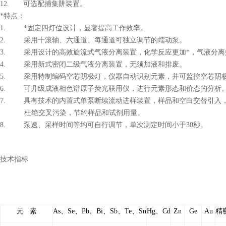
12. 可选配捕集阱装置。
*特点：
1. *固定四灯位设计，显著提高工作效率。
2. 采用十滚轴、六通道、每通道可独立调节的蠕动泵。
3. 采用设计的高效旋流式气液分离装置，化学反应更加*，气液分离
4. 采用新式密闭二级气液分离装置，无须加液和排废。
5. 采用特制编码空芯阴极灯，仪器自动识别元素，并可监控空芯阴
6. 可升级成液相色谱原子荧光联用仪，进行元素形态和价态的分析
7. 具有技术的内置式单泵断续流动进样装置，样品和空白交替引入
杜绝交叉污染，节约样品和试剂用量。
8. 泵速、采样时间等均可自行调节，单次测定时间小于30秒。
技术指标
元
素
As
、
Se
、
Pb
、
Bi
、
Sb
、
Te
、
Sn
Hg
、
Cd
Zn
Ge
Au
精