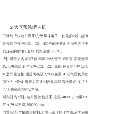
2 大气预浓缩主机
三级制冷快速升温系统:半导体电子一体化的冷阱,能有
效去除空气中CO2、O2、
H20等的干扰而不损失方法中
的规定的极性化合物,捕集温度:~40°C。
冷阱可最多内置3路低温和3路快速升温装置,实现低温
除水,去除吸附空气中
CO2、O2、H2O,捕集空气中C2-C
16之间化合物,通过阀换进入气相色谱
GC或气质联用仪
GCMS中分析,进样后切换到反吹高温清洗模式,保持大
气预浓
缩系统的低本底。
捕集阱内3路快速升温控制范围:室温-400°C以增量1°C
任设(升温速率)3000°C
/min。
内置高清7寸触摸屏控制,人性化图形操作界面,易学易用